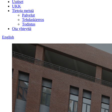
Uutiset
UKK
Tietoja meistä
Palvelut
Tehdaskierros
Todistus
Ota yhteyttä
English