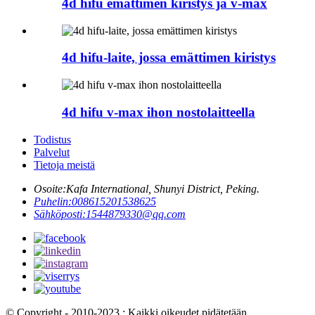
4d hifu emättimen kiristys ja v-max
4d hifu-laite, jossa emättimen kiristys
4d hifu v-max ihon nostolaitteella
Todistus
Palvelut
Tietoja meistä
Osoite:
Kafa International, Shunyi District, Peking.
Puhelin:
008615201538625
Sähköposti:
1544879330@qq.com
© Copyright - 2010-2023 : Kaikki oikeudet pidätetään.