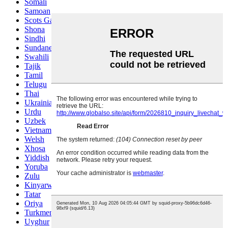
Somali
Samoan
Scots Gaelic
Shona
Sindhi
Sundanese
Swahili
Tajik
Tamil
Telugu
Thai
Ukrainian
Urdu
Uzbek
Vietnamese
Welsh
Xhosa
Yiddish
Yoruba
Zulu
Kinyarwanda
Tatar
Oriya
Turkmen
Uyghur