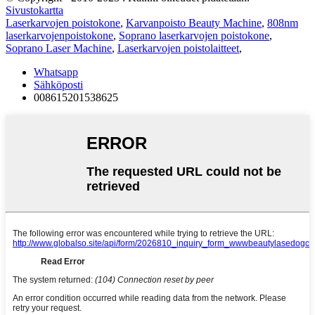
Sivustokartta
Laserkarvojen poistokone
,
Karvanpoisto Beauty Machine
,
808nm
laserkarvojenpoistokone
,
Soprano laserkarvojen poistokone
,
Soprano Laser Machine
,
Laserkarvojen poistolaitteet
,
Whatsapp
Sähköposti
008615201538625