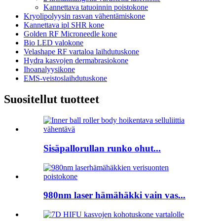
Kannettava tatuoinnin poistokone
Kryolipolyysin rasvan vähentämiskone
Kannettava ipl SHR kone
Golden RF Microneedle kone
Bio LED valokone
Velashape RF vartaloa laihdutuskone
Hydra kasvojen dermabrasiokone
Ihoanalyysikone
EMS-veistoslaihdutuskone
Suositellut tuotteet
Sisäpallorullan runko ohut...
980nm laser hämähäkki vain vas...