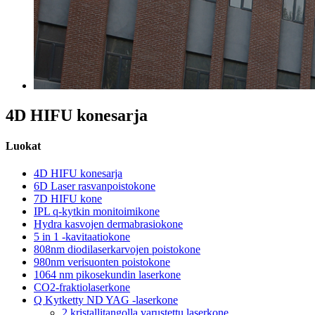
4D HIFU konesarja
Luokat
4D HIFU konesarja
6D Laser rasvanpoistokone
7D HIFU kone
IPL q-kytkin monitoimikone
Hydra kasvojen dermabrasiokone
5 in 1 -kavitaatiokone
808nm diodilaserkarvojen poistokone
980nm verisuonten poistokone
1064 nm pikosekundin laserkone
CO2-fraktiolaserkone
Q Kytketty ND YAG -laserkone
2 kristallitangolla varustettu laserkone