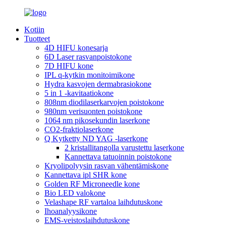
Kotiin
Tuotteet
4D HIFU konesarja
6D Laser rasvanpoistokone
7D HIFU kone
IPL q-kytkin monitoimikone
Hydra kasvojen dermabrasiokone
5 in 1 -kavitaatiokone
808nm diodilaserkarvojen poistokone
980nm verisuonten poistokone
1064 nm pikosekundin laserkone
CO2-fraktiolaserkone
Q Kytketty ND YAG -laserkone
2 kristallitangolla varustettu laserkone
Kannettava tatuoinnin poistokone
Kryolipolyysin rasvan vähentämiskone
Kannettava ipl SHR kone
Golden RF Microneedle kone
Bio LED valokone
Velashape RF vartaloa laihdutuskone
Ihoanalyysikone
EMS-veistoslaihdutuskone