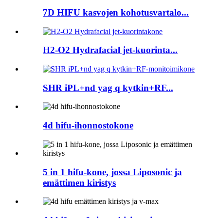
7D HIFU kasvojen kohotusvartalo...
H2-O2 Hydrafacial jet-kuorinta...
SHR iPL+nd yag q kytkin+RF...
4d hifu-ihonnostokone
5 in 1 hifu-kone, jossa Liposonic ja
emättimen kiristys