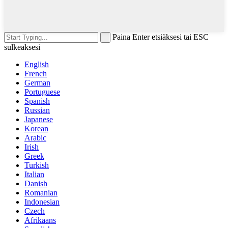
Paina Enter etsiäksesi tai ESC
sulkeaksesi
English
French
German
Portuguese
Spanish
Russian
Japanese
Korean
Arabic
Irish
Greek
Turkish
Italian
Danish
Romanian
Indonesian
Czech
Afrikaans