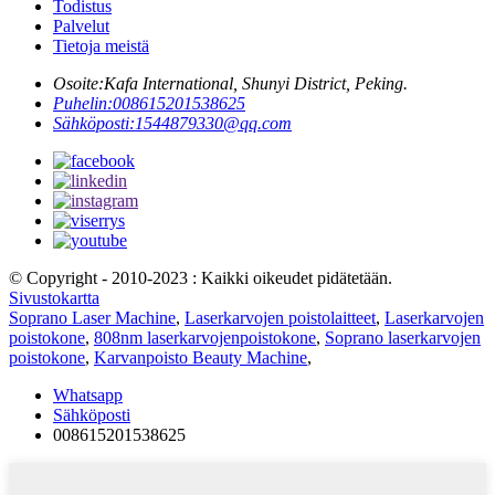
Todistus
Palvelut
Tietoja meistä
Osoite:
Kafa International, Shunyi District, Peking.
Puhelin:
008615201538625
Sähköposti:
1544879330@qq.com
© Copyright - 2010-2023 : Kaikki oikeudet pidätetään.
Sivustokartta
Soprano Laser Machine
,
Laserkarvojen poistolaitteet
,
Laserkarvojen
poistokone
,
808nm laserkarvojenpoistokone
,
Soprano laserkarvojen
poistokone
,
Karvanpoisto Beauty Machine
,
Whatsapp
Sähköposti
008615201538625