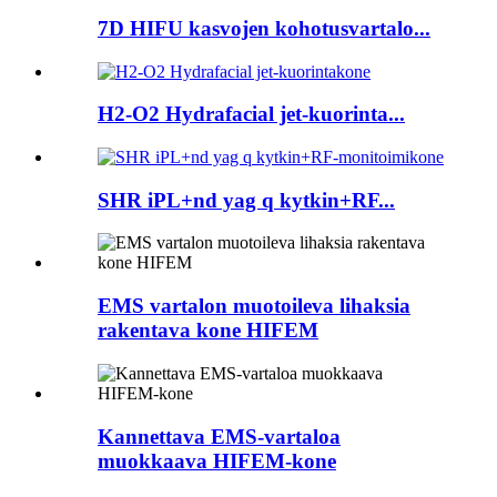
7D HIFU kasvojen kohotusvartalo...
H2-O2 Hydrafacial jet-kuorinta...
SHR iPL+nd yag q kytkin+RF...
EMS vartalon muotoileva lihaksia
rakentava kone HIFEM
Kannettava EMS-vartaloa
muokkaava HIFEM-kone