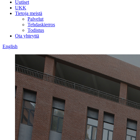
Uutiset
UKK
Tietoja meistä
Palvelut
Tehdaskierros
Todistus
Ota yhteyttä
English