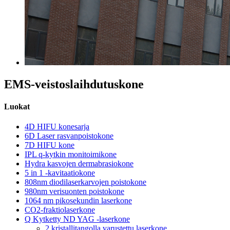
EMS-veistoslaihdutuskone
Luokat
4D HIFU konesarja
6D Laser rasvanpoistokone
7D HIFU kone
IPL q-kytkin monitoimikone
Hydra kasvojen dermabrasiokone
5 in 1 -kavitaatiokone
808nm diodilaserkarvojen poistokone
980nm verisuonten poistokone
1064 nm pikosekundin laserkone
CO2-fraktiolaserkone
Q Kytketty ND YAG -laserkone
2 kristallitangolla varustettu laserkone