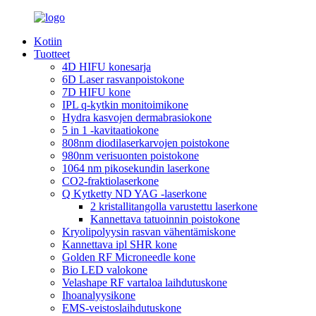
Kotiin
Tuotteet
4D HIFU konesarja
6D Laser rasvanpoistokone
7D HIFU kone
IPL q-kytkin monitoimikone
Hydra kasvojen dermabrasiokone
5 in 1 -kavitaatiokone
808nm diodilaserkarvojen poistokone
980nm verisuonten poistokone
1064 nm pikosekundin laserkone
CO2-fraktiolaserkone
Q Kytketty ND YAG -laserkone
2 kristallitangolla varustettu laserkone
Kannettava tatuoinnin poistokone
Kryolipolyysin rasvan vähentämiskone
Kannettava ipl SHR kone
Golden RF Microneedle kone
Bio LED valokone
Velashape RF vartaloa laihdutuskone
Ihoanalyysikone
EMS-veistoslaihdutuskone