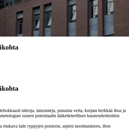
kikohta
kikohta
hokkaasti tahroja, tatuointeja, punaista verta, korjata herkkää ihoa ja
osmetologian suuren potentiaalin lääketieteellisen kauneudenhoidon
ja mukava laite ryppyjen poistoon, arpien tasoittamiseen, ihon