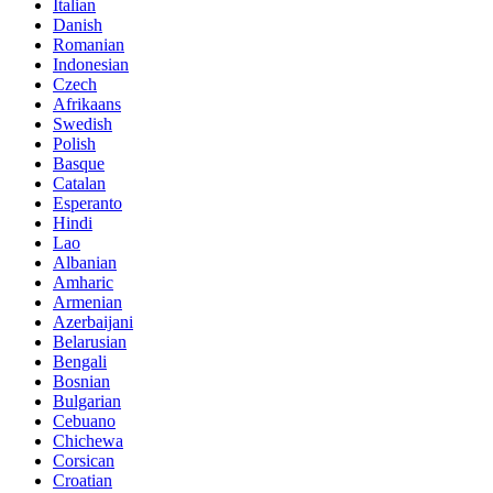
Italian
Danish
Romanian
Indonesian
Czech
Afrikaans
Swedish
Polish
Basque
Catalan
Esperanto
Hindi
Lao
Albanian
Amharic
Armenian
Azerbaijani
Belarusian
Bengali
Bosnian
Bulgarian
Cebuano
Chichewa
Corsican
Croatian