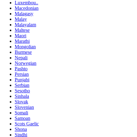
Luxembou..
Macedonian
Malagasy
Malay
Malayalam
Maltese
Maori
Marathi
Mongolian
Burmese
Nepali
Norwegian
Pashto
Persian
Punjabi
Serbian
Sesotho
Sinhala
Slovak
Slovenian
Somali
Samoan
Scots Gaelic
Shona
Sindhi