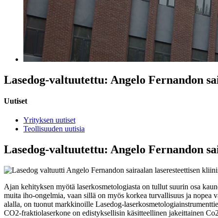
Lasedog-valtuutettu: Angelo Fernandon sair
Uutiset
Yrityksen uutiset
Teollisuuden uutisia
Lasedog-valtuutettu: Angelo Fernandon sair
Ajan kehityksen myötä laserkosmetologiasta on tullut suurin osa kauneu
muita iho-ongelmia, vaan sillä on myös korkea turvallisuus ja nopea v
alalla, on tuonut markkinoille Lasedog-laserkosmetologiainstrumenttie
CO2-fraktiolaserkone on edistyksellisin käsitteellinen jakeittainen Co