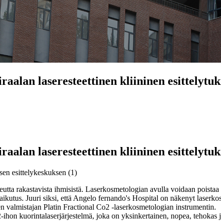
aalan laseresteettinen kliininen esittelytu
aalan laseresteettinen kliininen esittelytu
tta rakastavista ihmisistä. Laserkosmetologian avulla voidaan poistaa te
aikutus. Juuri siksi, että Angelo fernando's Hospital on näkenyt laserk
n valmistajan Platin Fractional Co2 -laserkosmetologian instrumentin.
2-ihon kuorintalaserjärjestelmä, joka on yksinkertainen, nopea, tehokas 