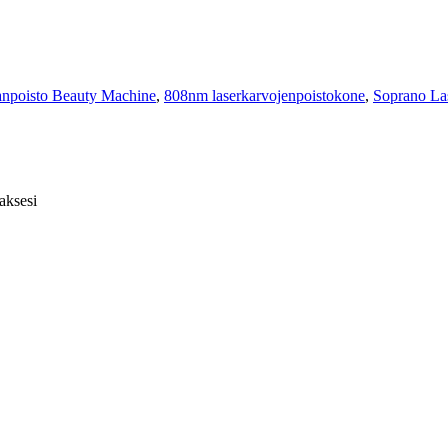
npoisto Beauty Machine
,
808nm laserkarvojenpoistokone
,
Soprano La
aksesi