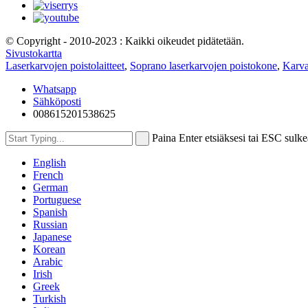
© Copyright - 2010-2023 : Kaikki oikeudet pidätetään.
Sivustokartta
Laserkarvojen poistolaitteet
,
Soprano laserkarvojen poistokone
,
Karva
Whatsapp
Sähköposti
008615201538625
Paina Enter etsiäksesi tai ESC sulke
English
French
German
Portuguese
Spanish
Russian
Japanese
Korean
Arabic
Irish
Greek
Turkish