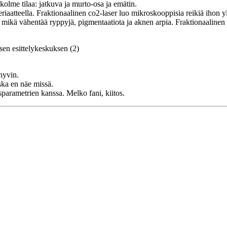
olme tilaa: jatkuva ja murto-osa ja emätin.
eriaatteella. Fraktionaalinen co2-laser luo mikroskooppisia reikiä iho
 mikä vähentää ryppyjä, pigmentaatiota ja aknen arpia. Fraktionaalinen c
hyvin.
ka en näe missä.
asparametrien kanssa. Melko fani, kiitos.