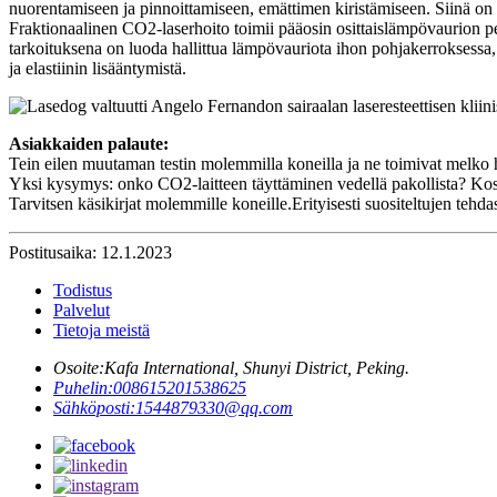
nuorentamiseen ja pinnoittamiseen, emättimen kiristämiseen. Siinä on k
Fraktionaalinen CO2-laserhoito toimii pääosin osittaislämpövaurion p
tarkoituksena on luoda hallittua lämpövauriota ihon pohjakerroksessa,
ja elastiinin lisääntymistä.
Asiakkaiden palaute:
Tein eilen muutaman testin molemmilla koneilla ja ne toimivat melko 
Yksi kysymys: onko CO2-laitteen täyttäminen vedellä pakollista? Kos
Tarvitsen käsikirjat molemmille koneille.Erityisesti suositeltujen tehd
Postitusaika: 12.1.2023
Todistus
Palvelut
Tietoja meistä
Osoite:
Kafa International, Shunyi District, Peking.
Puhelin:
008615201538625
Sähköposti:
1544879330@qq.com