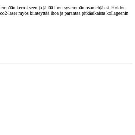
n ylempään kerrokseen ja jättää ihon syvemmän osan ehjäksi. Hoidon
o2-laser myös kiinteyttää ihoa ja parantaa pitkäaikaista kollageenin