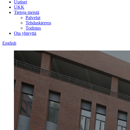
Uutiset
UKK
Tietoja meistä
Palvelut
Tehdaskierros
Todistus
Ota yhteyttä
English